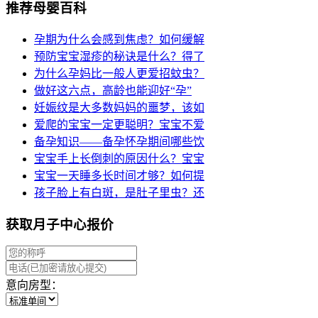
推荐母婴百科
孕期为什么会感到焦虑？如何缓解
预防宝宝湿疹的秘诀是什么？得了
为什么孕妈比一般人更爱招蚊虫？
做好这六点，高龄也能迎好“孕”
妊娠纹是大多数妈妈的噩梦，该如
爱爬的宝宝一定更聪明？宝宝不爱
备孕知识——备孕怀孕期间哪些饮
宝宝手上长倒刺的原因什么？宝宝
宝宝一天睡多长时间才够？如何提
孩子脸上有白斑，是肚子里虫？还
获取月子中心报价
意向房型：