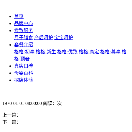
首页
品牌中心
专致服务
月子膳食
产后呵护
宝宝呵护
套餐介绍
格格·初享
格格·新生
格格·优致
格格·高定
格格·尊享
格
格·顶奢
真实口碑
母婴百科
探店体验
1970-01-01 08:00:00 阅读：次
上一篇：
下一篇：