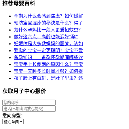
推荐母婴百科
孕期为什么会感到焦虑？如何缓解
预防宝宝湿疹的秘诀是什么？得了
为什么孕妈比一般人更爱招蚊虫？
做好这六点，高龄也能迎好“孕”
妊娠纹是大多数妈妈的噩梦，该如
爱爬的宝宝一定更聪明？宝宝不爱
备孕知识——备孕怀孕期间哪些饮
宝宝手上长倒刺的原因什么？宝宝
宝宝一天睡多长时间才够？如何提
孩子脸上有白斑，是肚子里虫？还
获取月子中心报价
意向房型：