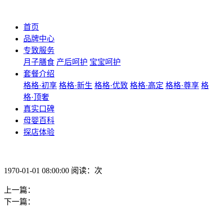
首页
品牌中心
专致服务
月子膳食
产后呵护
宝宝呵护
套餐介绍
格格·初享
格格·新生
格格·优致
格格·高定
格格·尊享
格
格·顶奢
真实口碑
母婴百科
探店体验
1970-01-01 08:00:00 阅读：次
上一篇：
下一篇：