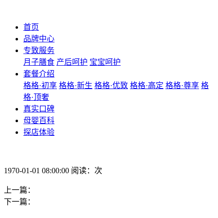
首页
品牌中心
专致服务
月子膳食
产后呵护
宝宝呵护
套餐介绍
格格·初享
格格·新生
格格·优致
格格·高定
格格·尊享
格
格·顶奢
真实口碑
母婴百科
探店体验
1970-01-01 08:00:00 阅读：次
上一篇：
下一篇：