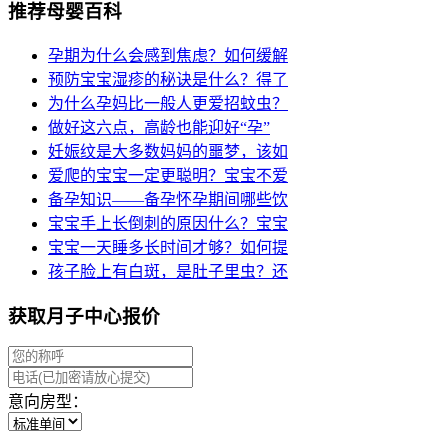
推荐母婴百科
孕期为什么会感到焦虑？如何缓解
预防宝宝湿疹的秘诀是什么？得了
为什么孕妈比一般人更爱招蚊虫？
做好这六点，高龄也能迎好“孕”
妊娠纹是大多数妈妈的噩梦，该如
爱爬的宝宝一定更聪明？宝宝不爱
备孕知识——备孕怀孕期间哪些饮
宝宝手上长倒刺的原因什么？宝宝
宝宝一天睡多长时间才够？如何提
孩子脸上有白斑，是肚子里虫？还
获取月子中心报价
意向房型：