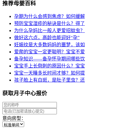
推荐母婴百科
孕期为什么会感到焦虑？如何缓解
预防宝宝湿疹的秘诀是什么？得了
为什么孕妈比一般人更爱招蚊虫？
做好这六点，高龄也能迎好“孕”
妊娠纹是大多数妈妈的噩梦，该如
爱爬的宝宝一定更聪明？宝宝不爱
备孕知识——备孕怀孕期间哪些饮
宝宝手上长倒刺的原因什么？宝宝
宝宝一天睡多长时间才够？如何提
孩子脸上有白斑，是肚子里虫？还
获取月子中心报价
意向房型：