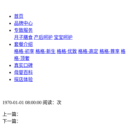
首页
品牌中心
专致服务
月子膳食
产后呵护
宝宝呵护
套餐介绍
格格·初享
格格·新生
格格·优致
格格·高定
格格·尊享
格
格·顶奢
真实口碑
母婴百科
探店体验
1970-01-01 08:00:00 阅读：次
上一篇：
下一篇：