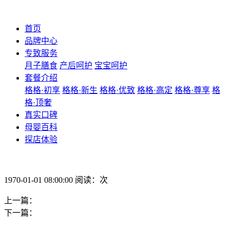
首页
品牌中心
专致服务
月子膳食
产后呵护
宝宝呵护
套餐介绍
格格·初享
格格·新生
格格·优致
格格·高定
格格·尊享
格
格·顶奢
真实口碑
母婴百科
探店体验
1970-01-01 08:00:00 阅读：次
上一篇：
下一篇：