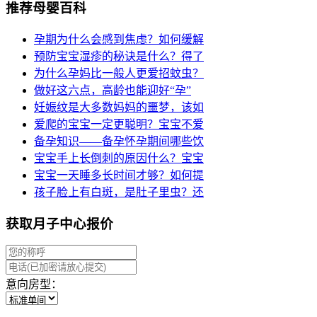
推荐母婴百科
孕期为什么会感到焦虑？如何缓解
预防宝宝湿疹的秘诀是什么？得了
为什么孕妈比一般人更爱招蚊虫？
做好这六点，高龄也能迎好“孕”
妊娠纹是大多数妈妈的噩梦，该如
爱爬的宝宝一定更聪明？宝宝不爱
备孕知识——备孕怀孕期间哪些饮
宝宝手上长倒刺的原因什么？宝宝
宝宝一天睡多长时间才够？如何提
孩子脸上有白斑，是肚子里虫？还
获取月子中心报价
意向房型：