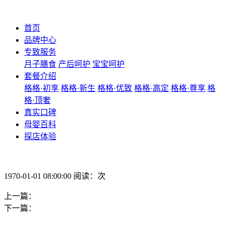
首页
品牌中心
专致服务
月子膳食
产后呵护
宝宝呵护
套餐介绍
格格·初享
格格·新生
格格·优致
格格·高定
格格·尊享
格
格·顶奢
真实口碑
母婴百科
探店体验
1970-01-01 08:00:00 阅读：次
上一篇：
下一篇：