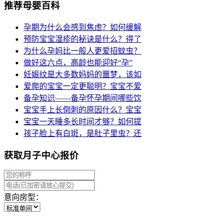
推荐母婴百科
孕期为什么会感到焦虑？如何缓解
预防宝宝湿疹的秘诀是什么？得了
为什么孕妈比一般人更爱招蚊虫？
做好这六点，高龄也能迎好“孕”
妊娠纹是大多数妈妈的噩梦，该如
爱爬的宝宝一定更聪明？宝宝不爱
备孕知识——备孕怀孕期间哪些饮
宝宝手上长倒刺的原因什么？宝宝
宝宝一天睡多长时间才够？如何提
孩子脸上有白斑，是肚子里虫？还
获取月子中心报价
意向房型：