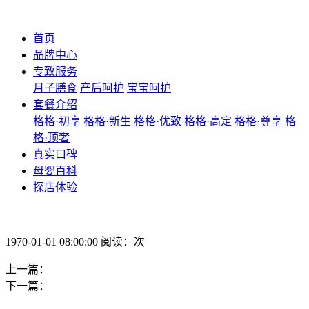
首页
品牌中心
专致服务
月子膳食
产后呵护
宝宝呵护
套餐介绍
格格·初享
格格·新生
格格·优致
格格·高定
格格·尊享
格
格·顶奢
真实口碑
母婴百科
探店体验
1970-01-01 08:00:00 阅读：次
上一篇：
下一篇：