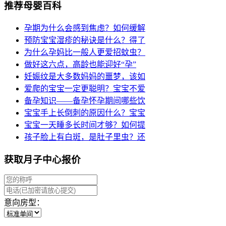
推荐母婴百科
孕期为什么会感到焦虑？如何缓解
预防宝宝湿疹的秘诀是什么？得了
为什么孕妈比一般人更爱招蚊虫？
做好这六点，高龄也能迎好“孕”
妊娠纹是大多数妈妈的噩梦，该如
爱爬的宝宝一定更聪明？宝宝不爱
备孕知识——备孕怀孕期间哪些饮
宝宝手上长倒刺的原因什么？宝宝
宝宝一天睡多长时间才够？如何提
孩子脸上有白斑，是肚子里虫？还
获取月子中心报价
意向房型：