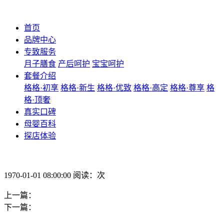
首页
品牌中心
专致服务
月子膳食
产后呵护
宝宝呵护
套餐介绍
格格·初享
格格·新生
格格·优致
格格·高定
格格·尊享
格
格·顶奢
真实口碑
母婴百科
探店体验
1970-01-01 08:00:00 阅读：次
上一篇：
下一篇：