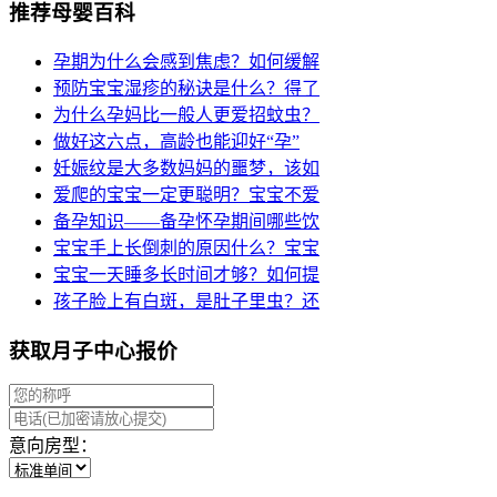
推荐母婴百科
孕期为什么会感到焦虑？如何缓解
预防宝宝湿疹的秘诀是什么？得了
为什么孕妈比一般人更爱招蚊虫？
做好这六点，高龄也能迎好“孕”
妊娠纹是大多数妈妈的噩梦，该如
爱爬的宝宝一定更聪明？宝宝不爱
备孕知识——备孕怀孕期间哪些饮
宝宝手上长倒刺的原因什么？宝宝
宝宝一天睡多长时间才够？如何提
孩子脸上有白斑，是肚子里虫？还
获取月子中心报价
意向房型：