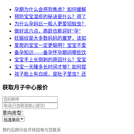
孕期为什么会感到焦虑？如何缓解
预防宝宝湿疹的秘诀是什么？得了
为什么孕妈比一般人更爱招蚊虫？
做好这六点，高龄也能迎好“孕”
妊娠纹是大多数妈妈的噩梦，该如
爱爬的宝宝一定更聪明？宝宝不爱
备孕知识——备孕怀孕期间哪些饮
宝宝手上长倒刺的原因什么？宝宝
宝宝一天睡多长时间才够？如何提
孩子脸上有白斑，是肚子里虫？还
获取月子中心报价
意向房型：
预约后顾问会尽快回电与您联系