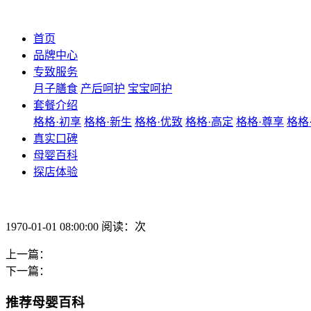
首页
品牌中心
专致服务
月子膳食
产后呵护
宝宝呵护
套餐介绍
格格·初享
格格·新生
格格·优致
格格·高定
格格·尊享
格格
真实口碑
母婴百科
探店体验
1970-01-01 08:00:00 阅读：次
上一篇：
下一篇：
推荐母婴百科