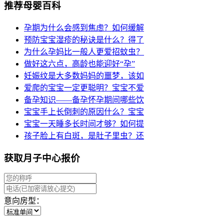
推荐母婴百科
孕期为什么会感到焦虑？如何缓解
预防宝宝湿疹的秘诀是什么？得了
为什么孕妈比一般人更爱招蚊虫？
做好这六点，高龄也能迎好“孕”
妊娠纹是大多数妈妈的噩梦，该如
爱爬的宝宝一定更聪明？宝宝不爱
备孕知识——备孕怀孕期间哪些饮
宝宝手上长倒刺的原因什么？宝宝
宝宝一天睡多长时间才够？如何提
孩子脸上有白斑，是肚子里虫？还
获取月子中心报价
意向房型：