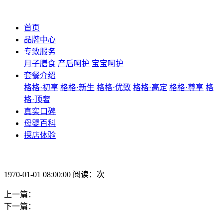
首页
品牌中心
专致服务
月子膳食
产后呵护
宝宝呵护
套餐介绍
格格·初享
格格·新生
格格·优致
格格·高定
格格·尊享
格
格·顶奢
真实口碑
母婴百科
探店体验
1970-01-01 08:00:00 阅读：次
上一篇：
下一篇：