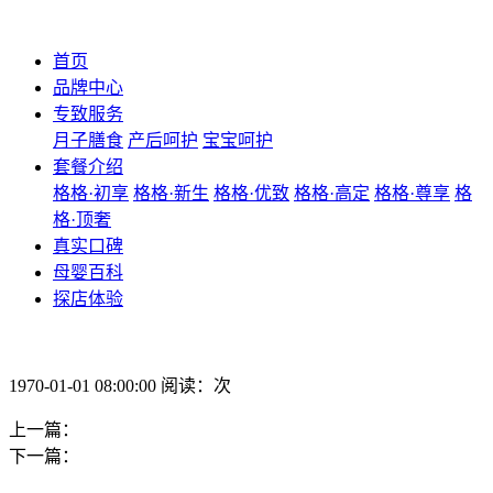
首页
品牌中心
专致服务
月子膳食
产后呵护
宝宝呵护
套餐介绍
格格·初享
格格·新生
格格·优致
格格·高定
格格·尊享
格
格·顶奢
真实口碑
母婴百科
探店体验
1970-01-01 08:00:00 阅读：次
上一篇：
下一篇：