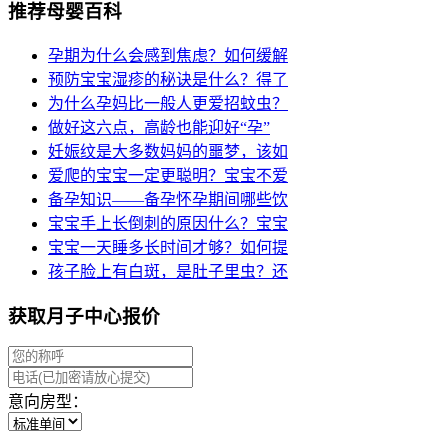
推荐母婴百科
孕期为什么会感到焦虑？如何缓解
预防宝宝湿疹的秘诀是什么？得了
为什么孕妈比一般人更爱招蚊虫？
做好这六点，高龄也能迎好“孕”
妊娠纹是大多数妈妈的噩梦，该如
爱爬的宝宝一定更聪明？宝宝不爱
备孕知识——备孕怀孕期间哪些饮
宝宝手上长倒刺的原因什么？宝宝
宝宝一天睡多长时间才够？如何提
孩子脸上有白斑，是肚子里虫？还
获取月子中心报价
意向房型：