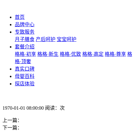
首页
品牌中心
专致服务
月子膳食
产后呵护
宝宝呵护
套餐介绍
格格·初享
格格·新生
格格·优致
格格·高定
格格·尊享
格
格·顶奢
真实口碑
母婴百科
探店体验
1970-01-01 08:00:00 阅读：次
上一篇：
下一篇：