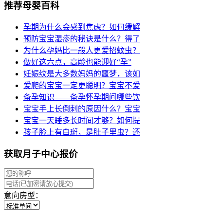
推荐母婴百科
孕期为什么会感到焦虑？如何缓解
预防宝宝湿疹的秘诀是什么？得了
为什么孕妈比一般人更爱招蚊虫？
做好这六点，高龄也能迎好“孕”
妊娠纹是大多数妈妈的噩梦，该如
爱爬的宝宝一定更聪明？宝宝不爱
备孕知识——备孕怀孕期间哪些饮
宝宝手上长倒刺的原因什么？宝宝
宝宝一天睡多长时间才够？如何提
孩子脸上有白斑，是肚子里虫？还
获取月子中心报价
意向房型：