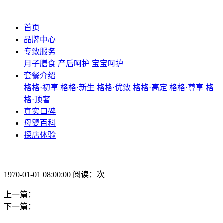
首页
品牌中心
专致服务
月子膳食
产后呵护
宝宝呵护
套餐介绍
格格·初享
格格·新生
格格·优致
格格·高定
格格·尊享
格
格·顶奢
真实口碑
母婴百科
探店体验
1970-01-01 08:00:00 阅读：次
上一篇：
下一篇：