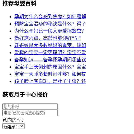
推荐母婴百科
孕期为什么会感到焦虑？如何缓解
预防宝宝湿疹的秘诀是什么？得了
为什么孕妈比一般人更爱招蚊虫？
做好这六点，高龄也能迎好“孕”
妊娠纹是大多数妈妈的噩梦，该如
爱爬的宝宝一定更聪明？宝宝不爱
备孕知识——备孕怀孕期间哪些饮
宝宝手上长倒刺的原因什么？宝宝
宝宝一天睡多长时间才够？如何提
孩子脸上有白斑，是肚子里虫？还
获取月子中心报价
意向房型：