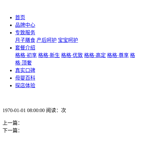
首页
品牌中心
专致服务
月子膳食
产后呵护
宝宝呵护
套餐介绍
格格·初享
格格·新生
格格·优致
格格·高定
格格·尊享
格
格·顶奢
真实口碑
母婴百科
探店体验
1970-01-01 08:00:00 阅读：次
上一篇：
下一篇：