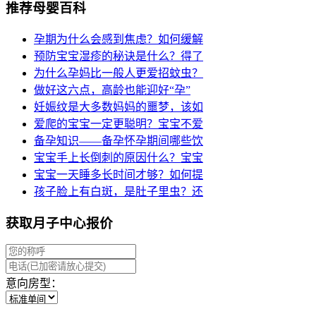
推荐母婴百科
孕期为什么会感到焦虑？如何缓解
预防宝宝湿疹的秘诀是什么？得了
为什么孕妈比一般人更爱招蚊虫？
做好这六点，高龄也能迎好“孕”
妊娠纹是大多数妈妈的噩梦，该如
爱爬的宝宝一定更聪明？宝宝不爱
备孕知识——备孕怀孕期间哪些饮
宝宝手上长倒刺的原因什么？宝宝
宝宝一天睡多长时间才够？如何提
孩子脸上有白斑，是肚子里虫？还
获取月子中心报价
意向房型：