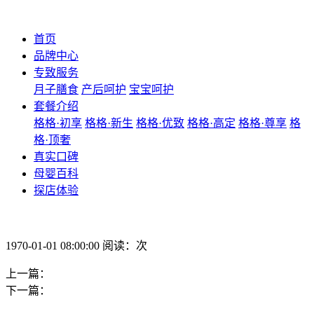
首页
品牌中心
专致服务
月子膳食
产后呵护
宝宝呵护
套餐介绍
格格·初享
格格·新生
格格·优致
格格·高定
格格·尊享
格
格·顶奢
真实口碑
母婴百科
探店体验
1970-01-01 08:00:00 阅读：次
上一篇：
下一篇：