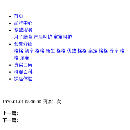
首页
品牌中心
专致服务
月子膳食
产后呵护
宝宝呵护
套餐介绍
格格·初享
格格·新生
格格·优致
格格·高定
格格·尊享
格
格·顶奢
真实口碑
母婴百科
探店体验
1970-01-01 08:00:00 阅读：次
上一篇：
下一篇：