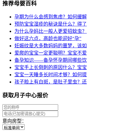
推荐母婴百科
孕期为什么会感到焦虑？如何缓解
预防宝宝湿疹的秘诀是什么？得了
为什么孕妈比一般人更爱招蚊虫？
做好这六点，高龄也能迎好“孕”
妊娠纹是大多数妈妈的噩梦，该如
爱爬的宝宝一定更聪明？宝宝不爱
备孕知识——备孕怀孕期间哪些饮
宝宝手上长倒刺的原因什么？宝宝
宝宝一天睡多长时间才够？如何提
孩子脸上有白斑，是肚子里虫？还
获取月子中心报价
意向房型：