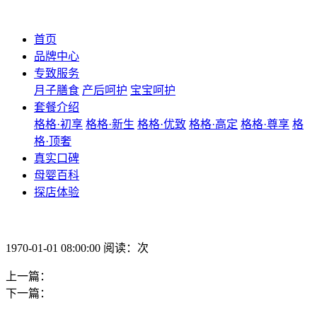
首页
品牌中心
专致服务
月子膳食
产后呵护
宝宝呵护
套餐介绍
格格·初享
格格·新生
格格·优致
格格·高定
格格·尊享
格
格·顶奢
真实口碑
母婴百科
探店体验
1970-01-01 08:00:00 阅读：次
上一篇：
下一篇：