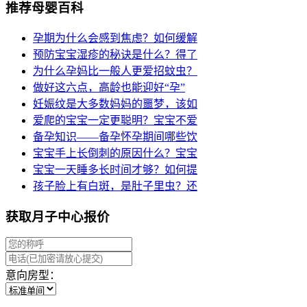
推荐母婴百科
孕期为什么会感到焦虑？如何缓解
预防宝宝湿疹的秘诀是什么？得了
为什么孕妈比一般人更爱招蚊虫？
做好这六点，高龄也能迎好“孕”
妊娠纹是大多数妈妈的噩梦，该如
爱爬的宝宝一定更聪明？宝宝不爱
备孕知识——备孕怀孕期间哪些饮
宝宝手上长倒刺的原因什么？宝宝
宝宝一天睡多长时间才够？如何提
孩子脸上有白斑，是肚子里虫？还
获取月子中心报价
意向房型：