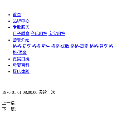
首页
品牌中心
专致服务
月子膳食
产后呵护
宝宝呵护
套餐介绍
格格·初享
格格·新生
格格·优致
格格·高定
格格·尊享
格
格·顶奢
真实口碑
母婴百科
探店体验
1970-01-01 08:00:00 阅读：次
上一篇：
下一篇：