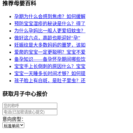
推荐母婴百科
孕期为什么会感到焦虑？如何缓解
预防宝宝湿疹的秘诀是什么？得了
为什么孕妈比一般人更爱招蚊虫？
做好这六点，高龄也能迎好“孕”
妊娠纹是大多数妈妈的噩梦，该如
爱爬的宝宝一定更聪明？宝宝不爱
备孕知识——备孕怀孕期间哪些饮
宝宝手上长倒刺的原因什么？宝宝
宝宝一天睡多长时间才够？如何提
孩子脸上有白斑，是肚子里虫？还
获取月子中心报价
意向房型：