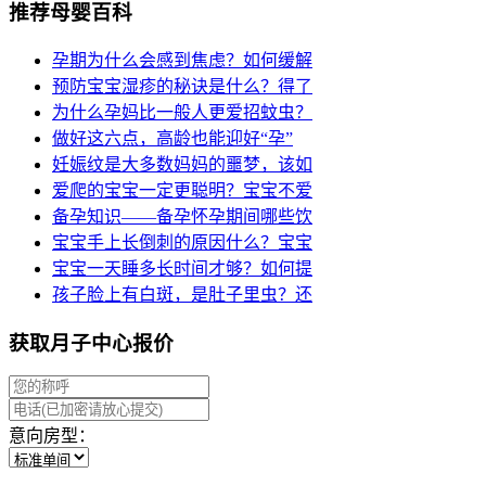
推荐母婴百科
孕期为什么会感到焦虑？如何缓解
预防宝宝湿疹的秘诀是什么？得了
为什么孕妈比一般人更爱招蚊虫？
做好这六点，高龄也能迎好“孕”
妊娠纹是大多数妈妈的噩梦，该如
爱爬的宝宝一定更聪明？宝宝不爱
备孕知识——备孕怀孕期间哪些饮
宝宝手上长倒刺的原因什么？宝宝
宝宝一天睡多长时间才够？如何提
孩子脸上有白斑，是肚子里虫？还
获取月子中心报价
意向房型：