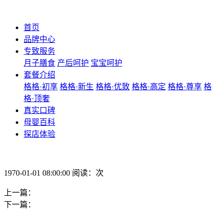
首页
品牌中心
专致服务
月子膳食
产后呵护
宝宝呵护
套餐介绍
格格·初享
格格·新生
格格·优致
格格·高定
格格·尊享
格
格·顶奢
真实口碑
母婴百科
探店体验
1970-01-01 08:00:00 阅读：次
上一篇：
下一篇：