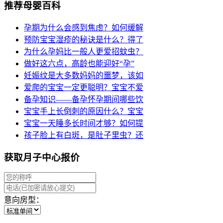
推荐母婴百科
孕期为什么会感到焦虑？如何缓解
预防宝宝湿疹的秘诀是什么？得了
为什么孕妈比一般人更爱招蚊虫？
做好这六点，高龄也能迎好“孕”
妊娠纹是大多数妈妈的噩梦，该如
爱爬的宝宝一定更聪明？宝宝不爱
备孕知识——备孕怀孕期间哪些饮
宝宝手上长倒刺的原因什么？宝宝
宝宝一天睡多长时间才够？如何提
孩子脸上有白斑，是肚子里虫？还
获取月子中心报价
意向房型：