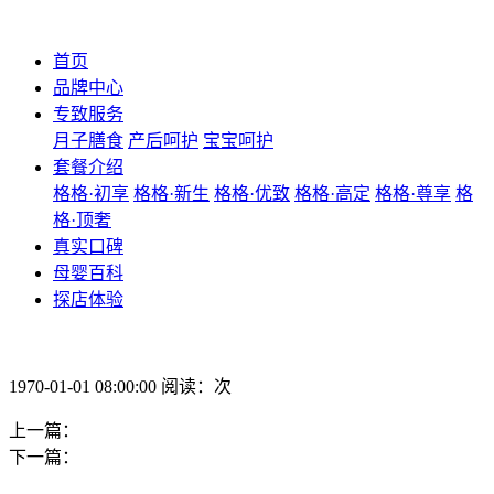
首页
品牌中心
专致服务
月子膳食
产后呵护
宝宝呵护
套餐介绍
格格·初享
格格·新生
格格·优致
格格·高定
格格·尊享
格
格·顶奢
真实口碑
母婴百科
探店体验
1970-01-01 08:00:00 阅读：次
上一篇：
下一篇：