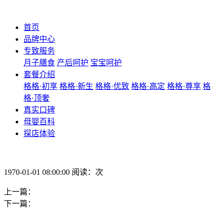
首页
品牌中心
专致服务
月子膳食
产后呵护
宝宝呵护
套餐介绍
格格·初享
格格·新生
格格·优致
格格·高定
格格·尊享
格
格·顶奢
真实口碑
母婴百科
探店体验
1970-01-01 08:00:00 阅读：次
上一篇：
下一篇：