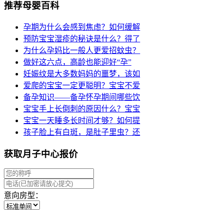
推荐母婴百科
孕期为什么会感到焦虑？如何缓解
预防宝宝湿疹的秘诀是什么？得了
为什么孕妈比一般人更爱招蚊虫？
做好这六点，高龄也能迎好“孕”
妊娠纹是大多数妈妈的噩梦，该如
爱爬的宝宝一定更聪明？宝宝不爱
备孕知识——备孕怀孕期间哪些饮
宝宝手上长倒刺的原因什么？宝宝
宝宝一天睡多长时间才够？如何提
孩子脸上有白斑，是肚子里虫？还
获取月子中心报价
意向房型：