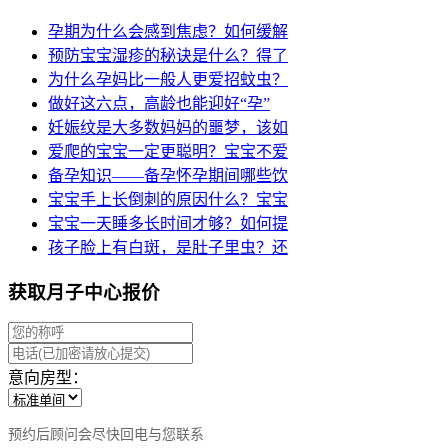
孕期为什么会感到焦虑？如何缓解
预防宝宝湿疹的秘诀是什么？得了
为什么孕妈比一般人更爱招蚊虫？
做好这六点，高龄也能迎好“孕”
妊娠纹是大多数妈妈的噩梦，该如
爱爬的宝宝一定更聪明？宝宝不爱
备孕知识——备孕怀孕期间哪些饮
宝宝手上长倒刺的原因什么？宝宝
宝宝一天睡多长时间才够？如何提
孩子脸上有白斑，是肚子里虫？还
获取月子中心报价
意向房型：
预约后顾问会尽快回电与您联系