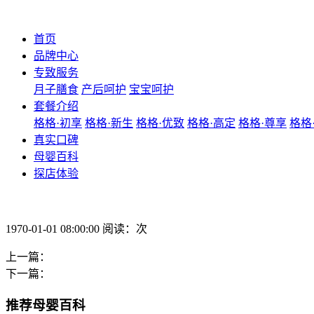
首页
品牌中心
专致服务
月子膳食
产后呵护
宝宝呵护
套餐介绍
格格·初享
格格·新生
格格·优致
格格·高定
格格·尊享
格格
真实口碑
母婴百科
探店体验
1970-01-01 08:00:00 阅读：次
上一篇：
下一篇：
推荐母婴百科