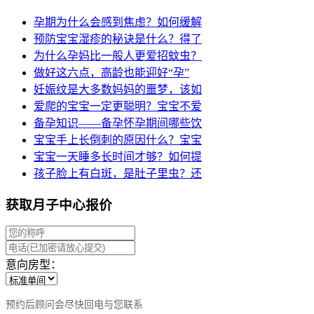
孕期为什么会感到焦虑？如何缓解
预防宝宝湿疹的秘诀是什么？得了
为什么孕妈比一般人更爱招蚊虫？
做好这六点，高龄也能迎好“孕”
妊娠纹是大多数妈妈的噩梦，该如
爱爬的宝宝一定更聪明？宝宝不爱
备孕知识——备孕怀孕期间哪些饮
宝宝手上长倒刺的原因什么？宝宝
宝宝一天睡多长时间才够？如何提
孩子脸上有白斑，是肚子里虫？还
获取月子中心报价
意向房型：
预约后顾问会尽快回电与您联系