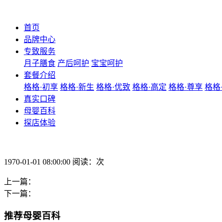
首页
品牌中心
专致服务
月子膳食
产后呵护
宝宝呵护
套餐介绍
格格·初享
格格·新生
格格·优致
格格·高定
格格·尊享
格格
真实口碑
母婴百科
探店体验
1970-01-01 08:00:00 阅读：次
上一篇：
下一篇：
推荐母婴百科