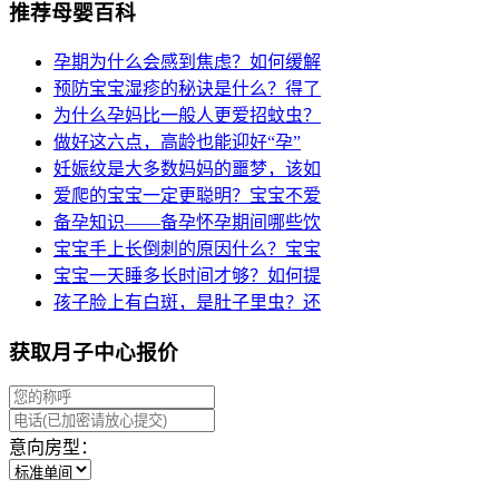
推荐母婴百科
孕期为什么会感到焦虑？如何缓解
预防宝宝湿疹的秘诀是什么？得了
为什么孕妈比一般人更爱招蚊虫？
做好这六点，高龄也能迎好“孕”
妊娠纹是大多数妈妈的噩梦，该如
爱爬的宝宝一定更聪明？宝宝不爱
备孕知识——备孕怀孕期间哪些饮
宝宝手上长倒刺的原因什么？宝宝
宝宝一天睡多长时间才够？如何提
孩子脸上有白斑，是肚子里虫？还
获取月子中心报价
意向房型：