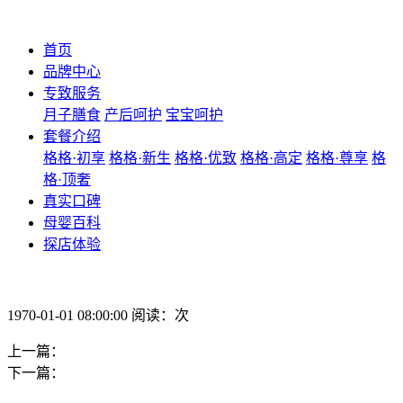
首页
品牌中心
专致服务
月子膳食
产后呵护
宝宝呵护
套餐介绍
格格·初享
格格·新生
格格·优致
格格·高定
格格·尊享
格
格·顶奢
真实口碑
母婴百科
探店体验
1970-01-01 08:00:00 阅读：次
上一篇：
下一篇：