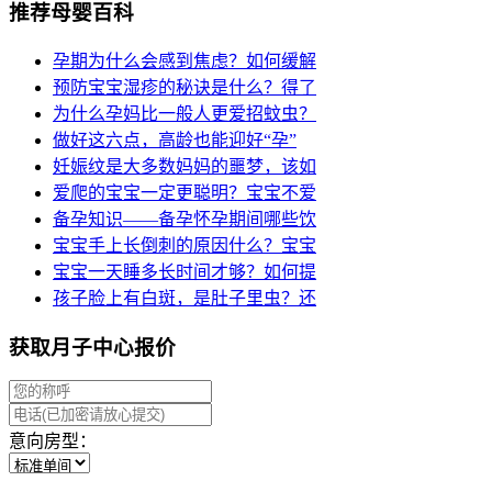
推荐母婴百科
孕期为什么会感到焦虑？如何缓解
预防宝宝湿疹的秘诀是什么？得了
为什么孕妈比一般人更爱招蚊虫？
做好这六点，高龄也能迎好“孕”
妊娠纹是大多数妈妈的噩梦，该如
爱爬的宝宝一定更聪明？宝宝不爱
备孕知识——备孕怀孕期间哪些饮
宝宝手上长倒刺的原因什么？宝宝
宝宝一天睡多长时间才够？如何提
孩子脸上有白斑，是肚子里虫？还
获取月子中心报价
意向房型：