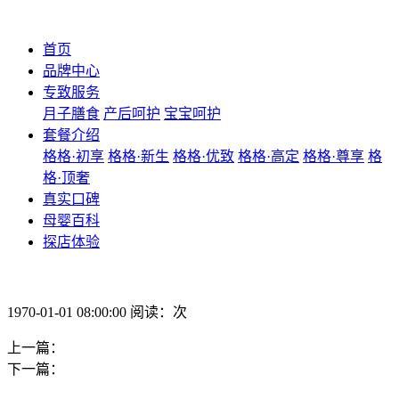
首页
品牌中心
专致服务
月子膳食
产后呵护
宝宝呵护
套餐介绍
格格·初享
格格·新生
格格·优致
格格·高定
格格·尊享
格
格·顶奢
真实口碑
母婴百科
探店体验
1970-01-01 08:00:00 阅读：次
上一篇：
下一篇：