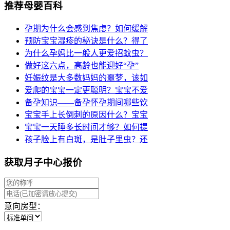
推荐母婴百科
孕期为什么会感到焦虑？如何缓解
预防宝宝湿疹的秘诀是什么？得了
为什么孕妈比一般人更爱招蚊虫？
做好这六点，高龄也能迎好“孕”
妊娠纹是大多数妈妈的噩梦，该如
爱爬的宝宝一定更聪明？宝宝不爱
备孕知识——备孕怀孕期间哪些饮
宝宝手上长倒刺的原因什么？宝宝
宝宝一天睡多长时间才够？如何提
孩子脸上有白斑，是肚子里虫？还
获取月子中心报价
意向房型：