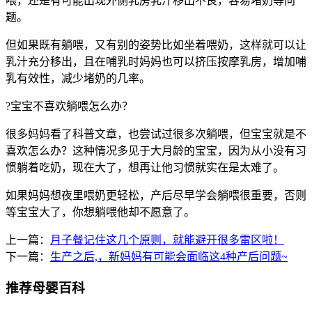
喂，还是有可能出现外侧乳房乳汁移出不良，容易堵奶等问
题。
但如果既有躺喂，又有别的姿势比如坐着喂奶，这样就可以让
乳汁充分移出，且在哺乳时妈妈也可以挤压按摩乳房，增加哺
乳有效性，减少堵奶的几率。
?宝宝不喜欢躺喂怎么办？
很多妈妈看了科普文章，也尝试过很多次躺喂，但宝宝就是不
喜欢怎么办？这种情况多见于大月龄的宝宝，因为从小没有习
惯躺着吃奶，现在大了，想再让他习惯就实在是太难了。
如果妈妈想夜里喂奶更轻松，产后尽早学会躺喂很重要，否则
等宝宝大了，你想躺喂他却不愿意了。
上一篇：
月子餐记住这几个原则，就能避开很多雷区啦！
下一篇：
生产之后,，新妈妈有可能会面临这4种产后问题~
推荐母婴百科