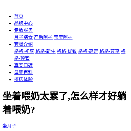
首页
品牌中心
专致服务
月子膳食
产后呵护
宝宝呵护
套餐介绍
格格·初享
格格·新生
格格·优致
格格·高定
格格·尊享
格
格·顶奢
真实口碑
母婴百科
探店体验
坐着喂奶太累了,怎么样才好躺
着喂奶?
坐月子