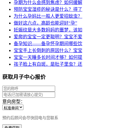
孕期为什么会感到焦虑？如何缓解
预防宝宝湿疹的秘诀是什么？得了
为什么孕妈比一般人更爱招蚊虫？
做好这六点，高龄也能迎好“孕”
妊娠纹是大多数妈妈的噩梦，该如
爱爬的宝宝一定更聪明？宝宝不爱
备孕知识——备孕怀孕期间哪些饮
宝宝手上长倒刺的原因什么？宝宝
宝宝一天睡多长时间才够？如何提
孩子脸上有白斑，是肚子里虫？还
获取月子中心报价
意向房型：
预约后顾问会尽快回电与您联系