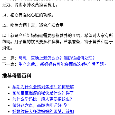
乏力、肾虚水肿及黄疸者食用。
14、猪心有强化心脏的功能。
15、吻鱼含钙丰富，适合产妇食用。
以上就是产后新妈妈最需要哪些营养的介绍，希望对大家有所
帮助。月子里的饮食要多种多样，荤素兼备，富于营养和易于
消化。
上一篇：
母乳一直晚上漏怎么办？漏奶该如何处理？
下一篇：
生产之后,，新妈妈有可能会面临这4种产后问题~
推荐母婴百科
孕期为什么会感到焦虑？如何缓解
预防宝宝湿疹的秘诀是什么？得了
为什么孕妈比一般人更爱招蚊虫？
做好这六点，高龄也能迎好“孕”
妊娠纹是大多数妈妈的噩梦，该如