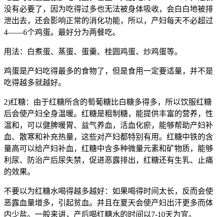
没有必要了，因为吃得过多也无法被身体吸收，会白白地被排
泄出去，还会影响正常的消化功能，所以，产妇每天不必超过
4——6个鸡蛋。最好分为两餐吃。
用法：白煮蛋、蒸蛋、蛋羹、桂圆鸡蛋、炒鸡蛋等。
鸡蛋是产妇吃得最多的食物了，但是食用一定要适量，并不是
吃得越多就越好。
2)红糖：由于红糖所含的萄葡糖比白糖多得多，所以饮服红糖
后会使产妇全身温暖。红糖是粗制糖，能提供丰富的营养，性
温和，可以健脾暖胃、益气养血，活血化瘀，能够帮助产妇补
血、散寒和补充热量，这些对产妇都特别有用。红糖中铁的含
量高可以给产妇补血，红糖中含多种微量元素和矿物质，能够
利尿、防治产后尿失禁，促进恶露排出，红糖还有生乳、止痛
的效果。
不要以为红糖水喝得越多越好：如果喝得时间太长，反而会使
恶露血量增多，引起贫血。并且在夏天会使产妇出汗更多而体
内少盐。一般来讲，产后喝红糖水的时间以7-10天为宜。