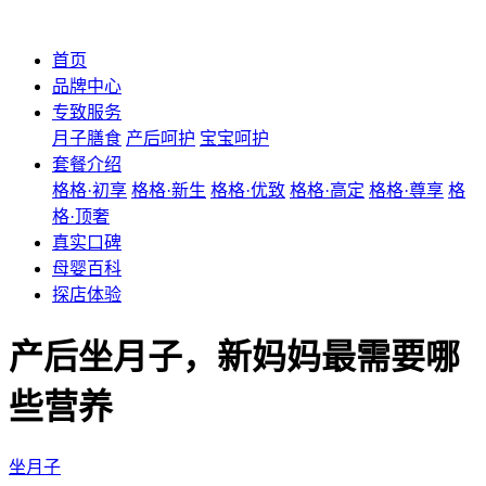
首页
品牌中心
专致服务
月子膳食
产后呵护
宝宝呵护
套餐介绍
格格·初享
格格·新生
格格·优致
格格·高定
格格·尊享
格
格·顶奢
真实口碑
母婴百科
探店体验
产后坐月子，新妈妈最需要哪
些营养
坐月子