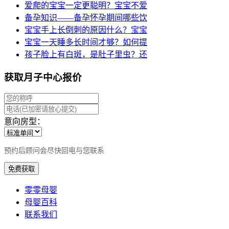
爱爬的宝宝一定更聪明？宝宝不爱
备孕知识——备孕怀孕期间哪些饮
宝宝手上长倒刺的原因什么？宝宝
宝宝一天睡多长时间才够？如何提
孩子脸上有白斑，是肚子里虫？还
获取月子中心报价
意向房型：
预约后顾问会尽快回电与您联系
免费获取
零零母婴
母婴百科
联系我们