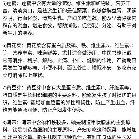
5)莲藕：莲藕中含有大量的淀粉、维生素和矿物质，营养丰
富，清淡爽口，是祛淤生新的最佳蔬菜，能够健脾益胃，润躁
养阴，行血化淤，清热生乳。产妇多吃莲藕，能及早清除腹内
积存的淤血，增进食欲，帮助消化，促使乳汁分泌，有助于对
新生儿的喂养。
6)黄花菜：黄花菜含有蛋白质及磷、铁、维生素A、维生素C
等，营养丰富，味道鲜美，尤其适合做汤用，中医书籍记载，
它有消肿、利尿、解热、止痛、补血、健脑的作用，产褥期容
易发生腹部疼痛、小便不利、面色苍白、睡眠不安，多吃黄花
菜可消除以上症状。
7)黄豆芽：黄豆芽中含有大量蛋白质、维生素C、纤维素等，
蛋白质是生长组织细胞的主要原料，能修复生孩子时损伤的组
织，维生素C能增加血管壁的弹性和韧性，防止产生出血，纤
维素能通肠润便，防止产妇发生便秘。
8)海带：海带中含碘和铁较多，碘是制造甲状腺素的主要原
料，铁是制造血细胞的主要原料，产妇多吃这种蔬菜，能增加
乳汁中的含量。新生儿吃了这种乳汁，有利于身体的生长发