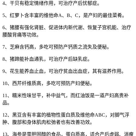
4、干贝有稳定情绪作用，可治疗产后忧郁症。
5、红萝卜含丰富的维他命A、B、C，是产妇的最佳菜肴。
6、猪腰有强化肾脏、促进体内新代谢、恢复子宫机能、治疗
腰酸背痛等功效。
7、芝麻含钙高，多吃可预防产钙质之流失及便秘。
8、猪蹄能补血通乳，可治疗产后缺乳症。
9、花生能养血止血，可治疗贫血出血症，其有滋养作用。
10、西芹纤维质高，多吃可预防产妇便秘。
11、糯米性味甘平，补中益气，而红油饭是一道产妇高贵补
品。
12、黑豆含有丰富的植物性蛋白质及维他命ABC，对脚气浮
肿、腹部和身体肌肉松弛者也有改善功效。
13、海参是零胆固醇的食品，蛋白质高，适合产后虚弱、消瘦