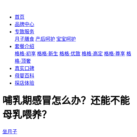
首页
品牌中心
专致服务
月子膳食
产后呵护
宝宝呵护
套餐介绍
格格·初享
格格·新生
格格·优致
格格·高定
格格·尊享
格
格·顶奢
真实口碑
母婴百科
探店体验
哺乳期感冒怎么办？还能不能
母乳喂养？
坐月子