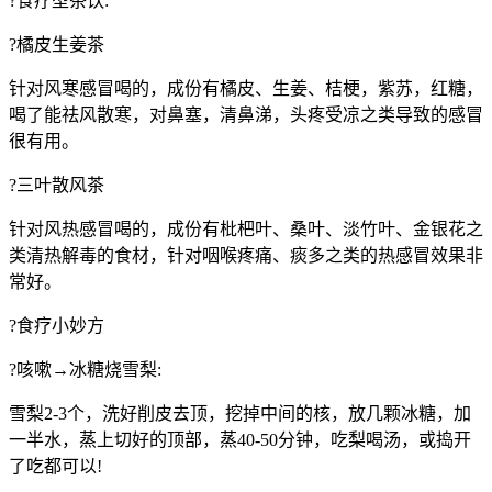
?食疗型茶饮:
?橘皮生姜茶
针对风寒感冒喝的，成份有橘皮、生姜、桔梗，紫苏，红糖，
喝了能祛风散寒，对鼻塞，清鼻涕，头疼受凉之类导致的感冒
很有用。
?三叶散风茶
针对风热感冒喝的，成份有枇杷叶、桑叶、淡竹叶、金银花之
类清热解毒的食材，针对咽喉疼痛、痰多之类的热感冒效果非
常好。
?食疗小妙方
?咳嗽→冰糖烧雪梨:
雪梨2-3个，洗好削皮去顶，挖掉中间的核，放几颗冰糖，加
一半水，蒸上切好的顶部，蒸40-50分钟，吃梨喝汤，或捣开
了吃都可以!