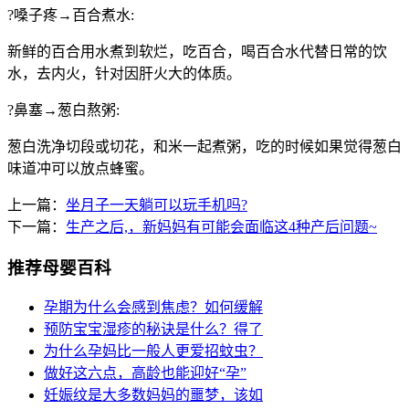
?嗓子疼→百合煮水:
新鲜的百合用水煮到软烂，吃百合，喝百合水代替日常的饮
水，去内火，针对因肝火大的体质。
?鼻塞→葱白熬粥:
葱白洗净切段或切花，和米一起煮粥，吃的时候如果觉得葱白
味道冲可以放点蜂蜜。
上一篇：
坐月子一天躺可以玩手机吗?
下一篇：
生产之后,，新妈妈有可能会面临这4种产后问题~
推荐母婴百科
孕期为什么会感到焦虑？如何缓解
预防宝宝湿疹的秘诀是什么？得了
为什么孕妈比一般人更爱招蚊虫？
做好这六点，高龄也能迎好“孕”
妊娠纹是大多数妈妈的噩梦，该如