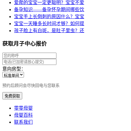
爱爬的宝宝一定更聪明？宝宝不爱
备孕知识——备孕怀孕期间哪些饮
宝宝手上长倒刺的原因什么？宝宝
宝宝一天睡多长时间才够？如何提
孩子脸上有白斑，是肚子里虫？还
获取月子中心报价
意向房型：
预约后顾问会尽快回电与您联系
免费获取
零零母婴
母婴百科
联系我们