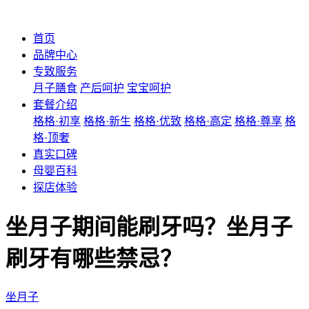
首页
品牌中心
专致服务
月子膳食
产后呵护
宝宝呵护
套餐介绍
格格·初享
格格·新生
格格·优致
格格·高定
格格·尊享
格
格·顶奢
真实口碑
母婴百科
探店体验
坐月子期间能刷牙吗？坐月子
刷牙有哪些禁忌？
坐月子