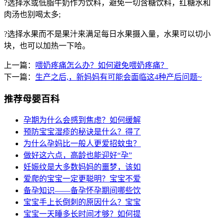
?选择水或低脂牛奶作为饮料，避免一切含糖饮料，红糖水和
肉汤也别喝太多;
?选择水果而不是果汁来满足每日水果摄入量，水果可以切小
块，也可以加热一下哈。
上一篇：
喂奶疼痛怎么办？如何避免喂奶疼痛？
下一篇：
生产之后,，新妈妈有可能会面临这4种产后问题~
推荐母婴百科
孕期为什么会感到焦虑？如何缓解
预防宝宝湿疹的秘诀是什么？得了
为什么孕妈比一般人更爱招蚊虫？
做好这六点，高龄也能迎好“孕”
妊娠纹是大多数妈妈的噩梦，该如
爱爬的宝宝一定更聪明？宝宝不爱
备孕知识——备孕怀孕期间哪些饮
宝宝手上长倒刺的原因什么？宝宝
宝宝一天睡多长时间才够？如何提