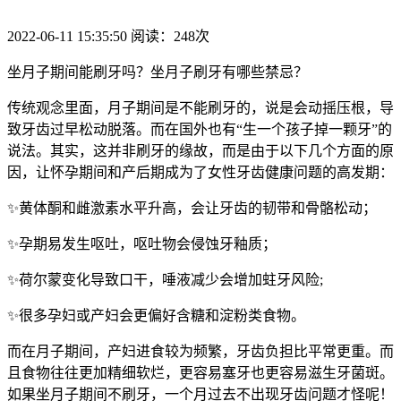
2022-06-11 15:35:50 阅读：248次
坐月子期间能刷牙吗？坐月子刷牙有哪些禁忌？
传统观念里面，月子期间是不能刷牙的，说是会动摇压根，导
致牙齿过早松动脱落。而在国外也有“生一个孩子掉一颗牙”的
说法。其实，这并非刷牙的缘故，而是由于以下几个方面的原
因，让怀孕期间和产后期成为了女性牙齿健康问题的高发期：
✨黄体酮和雌激素水平升高，会让牙齿的韧带和骨骼松动；
✨孕期易发生呕吐，呕吐物会侵蚀牙釉质；
✨荷尔蒙变化导致口干，唾液减少会增加蛀牙风险;
✨很多孕妇或产妇会更偏好含糖和淀粉类食物。
而在月子期间，产妇进食较为频繁，牙齿负担比平常更重。而
且食物往往更加精细软烂，更容易塞牙也更容易滋生牙菌斑。
如果坐月子期间不刷牙，一个月过去不出现牙齿问题才怪呢！