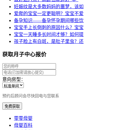
妊娠纹是大多数妈妈的噩梦，该如
爱爬的宝宝一定更聪明？宝宝不爱
备孕知识——备孕怀孕期间哪些饮
宝宝手上长倒刺的原因什么？宝宝
宝宝一天睡多长时间才够？如何提
孩子脸上有白斑，是肚子里虫？还
获取月子中心报价
意向房型：
预约后顾问会尽快回电与您联系
免费获取
零零母婴
母婴百科