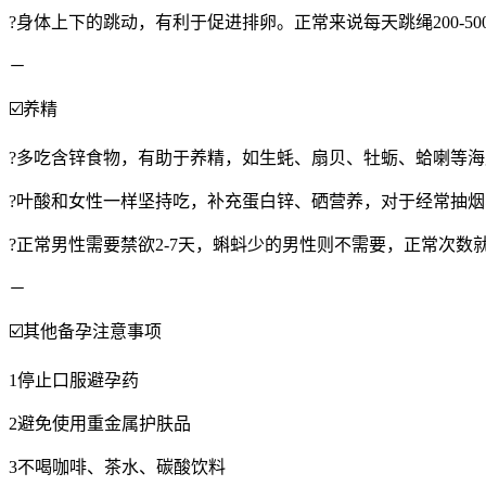
?身体上下的跳动，有利于促进排卵。正常来说每天跳绳200-
－
☑️养精
?多吃含锌食物，有助于养精，如生蚝、扇贝、牡蛎、蛤喇等
?叶酸和女性一样坚持吃，补充蛋白锌、硒营养，对于经常抽
?正常男性需要禁欲2-7天，蝌蚪少的男性则不需要，正常次
－
☑️其他备孕注意事项
1停止口服避孕药
2避免使用重金属护肤品
3不喝咖啡、茶水、碳酸饮料