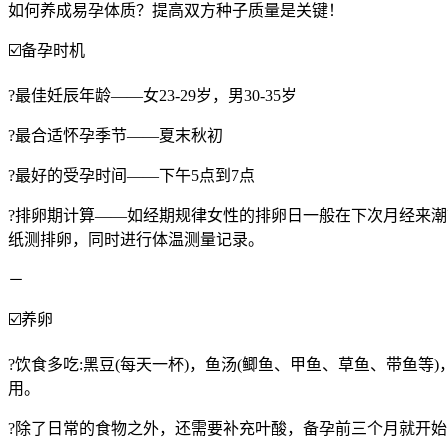
如何养成易孕体质？提高双方种子质量是关键！
☑️备孕时机
?最佳妊辰年龄——女23-29岁，男30-35岁
?最合适怀孕季节——夏末秋初
?最好的受孕时间——下午5点到7点
?排卵期计算——如经期规律女性的排卵日一般在下次月经来潮
纸测排卵，同时进行体温测量记录。
－
☑️养卵
?饮食多吃:黑豆(每天一杯)，鱼汤(鲫鱼、甲鱼、草鱼、带鱼
用。
?除了日常的食物之外，还需要补充叶酸，备孕前三个月就开