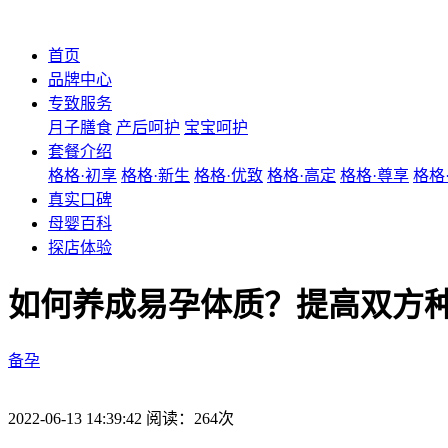
首页
品牌中心
专致服务
月子膳食
产后呵护
宝宝呵护
套餐介绍
格格·初享
格格·新生
格格·优致
格格·高定
格格·尊享
格格
真实口碑
母婴百科
探店体验
如何养成易孕体质？提高双方
备孕
2022-06-13 14:39:42 阅读：264次