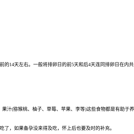
前的14天左右。一般将排卵日的前5天和后4天连同排卵日在内共
等)，果汁(猕猴桃、柚子、草莓、苹果、李等)这些食物都是有助
始吃了，如果备孕没来得及吃，怀上后也要及时的补充。