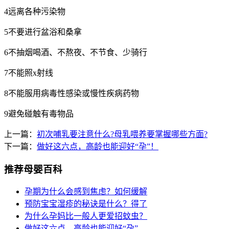
4远离各种污染物
5不要进行盆浴和桑拿
6不抽烟喝酒、不熬夜、不节食、少骑行
7不能照x射线
8不能服用病毒性感染或慢性疾病药物
9避免碰触有毒物品
上一篇：
初次哺乳要注意什么?母乳喂养要掌握哪些方面?
下一篇：
做好这六点，高龄也能迎好“孕”！
推荐母婴百科
孕期为什么会感到焦虑？如何缓解
预防宝宝湿疹的秘诀是什么？得了
为什么孕妈比一般人更爱招蚊虫？
做好这六点，高龄也能迎好“孕”