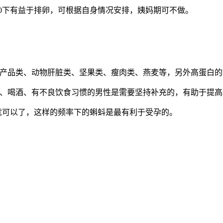
500下有益于排卵，可根据自身情况安排，姨妈期可不做。
海产品类、动物肝脏类、坚果类、瘦肉类、燕麦等，另外高蛋白
烟、喝酒、有不良饮食习惯的男性是需要坚持补充的，有助于提
数就可以了，这样的频率下的蝌蚪是最有利于受孕的。