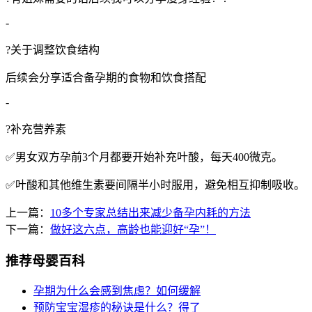
-
?关于调整饮食结构
后续会分享适合备孕期的食物和饮食搭配
-
?补充营养素
✅男女双方孕前3个月都要开始补充叶酸，每天400微克。
✅叶酸和其他维生素要间隔半小时服用，避免相互抑制吸收。
上一篇：
10多个专家总结出来减少备孕内耗的方法
下一篇：
做好这六点，高龄也能迎好“孕”！
推荐母婴百科
孕期为什么会感到焦虑？如何缓解
预防宝宝湿疹的秘诀是什么？得了