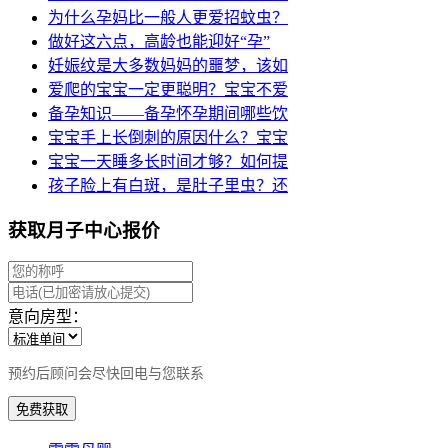
为什么孕妈比一般人更爱招蚊虫？
做好这六点，高龄也能迎好“孕”
妊娠纹是大多数妈妈的噩梦，该如
爱爬的宝宝一定更聪明？宝宝不爱
备孕知识——备孕怀孕期间哪些饮
宝宝手上长倒刺的原因什么？宝宝
宝宝一天睡多长时间才够？如何提
孩子脸上有白斑，是肚子里虫？还
获取月子中心报价
意向房型：
预约后顾问会尽快回电与您联系
免费获取