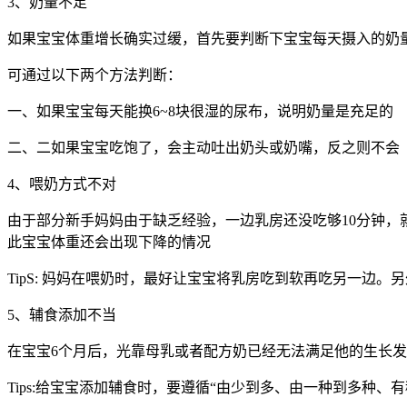
3、奶量不足
如果宝宝体重增长确实过缓，首先要判断下宝宝每天摄入的奶
可通过以下两个方法判断：
一、如果宝宝每天能换6~8块很湿的尿布，说明奶量是充足的
二、二如果宝宝吃饱了，会主动吐出奶头或奶嘴，反之则不会
4、喂奶方式不对
由于部分新手妈妈由于缺乏经验，一边乳房还没吃够10分钟
此宝宝体重还会出现下降的情况
TipS: 妈妈在喂奶时，最好让宝宝将乳房吃到软再吃另一边
5、辅食添加不当
在宝宝6个月后，光靠母乳或者配方奶已经无法满足他的生长
Tips:给宝宝添加辅食时，要遵循“由少到多、由一种到多种、