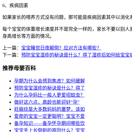
6、疾病因素
如果家长的喂养方式没有问题，那可能是疾病因素其中以消化
每个宝宝的体重增长速度并不是完全一样的，家长不要以别人
身高增长等方面的情况。
上一篇：
宝宝睡觉日夜颠倒？应对方法有哪些？
下一篇：
预防宝宝湿疹的秘诀是什么？得了湿疹后如何给宝宝
推荐母婴百科
孕期为什么会感到焦虑？如何缓解
预防宝宝湿疹的秘诀是什么？得了
为什么孕妈比一般人更爱招蚊虫？
做好这六点，高龄也能迎好“孕”
妊娠纹是大多数妈妈的噩梦，该如
爱爬的宝宝一定更聪明？宝宝不爱
备孕知识——备孕怀孕期间哪些饮
宝宝手上长倒刺的原因什么？宝宝