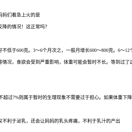
妈妈们着急上火的是
反降的情况！这正常吗？
不低于600克。3～6个月次之，一般月增长600～800克。6～1
等情况，食欲会受到严重影响，体重可能会暂时不长。等到过了
，不超过7%则属于暂时的生理现象不需要过于担心。如果体重下
仅不利于泌乳，还会让妈妈的乳头疼痛，不利于乳汁的产出