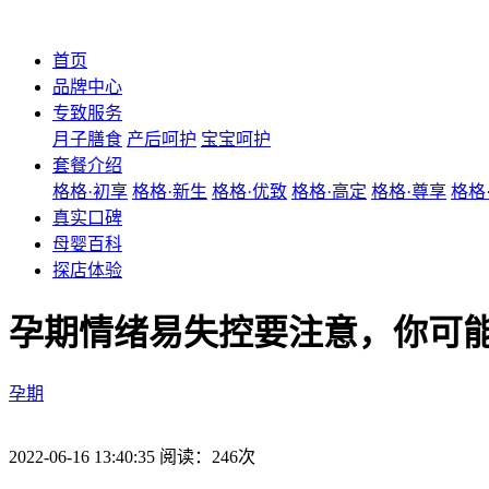
首页
品牌中心
专致服务
月子膳食
产后呵护
宝宝呵护
套餐介绍
格格·初享
格格·新生
格格·优致
格格·高定
格格·尊享
格格
真实口碑
母婴百科
探店体验
孕期情绪易失控要注意，你可
孕期
2022-06-16 13:40:35 阅读：246次