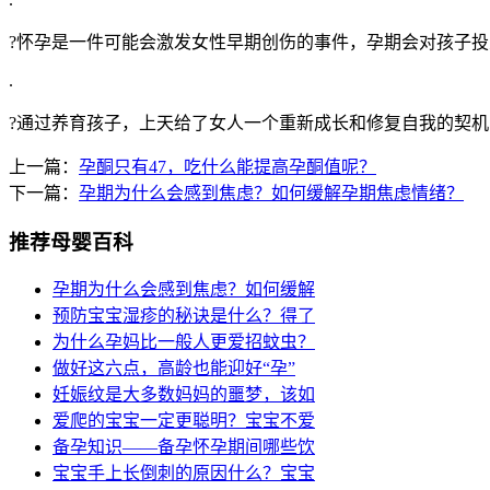
?怀孕是一件可能会激发女性早期创伤的事件，孕期会对孩子
.
?通过养育孩子，上天给了女人一个重新成长和修复自我的契机
上一篇：
孕酮只有47，吃什么能提高孕酮值呢？
下一篇：
孕期为什么会感到焦虑？如何缓解孕期焦虑情绪？
推荐母婴百科
孕期为什么会感到焦虑？如何缓解
预防宝宝湿疹的秘诀是什么？得了
为什么孕妈比一般人更爱招蚊虫？
做好这六点，高龄也能迎好“孕”
妊娠纹是大多数妈妈的噩梦，该如
爱爬的宝宝一定更聪明？宝宝不爱
备孕知识——备孕怀孕期间哪些饮
宝宝手上长倒刺的原因什么？宝宝