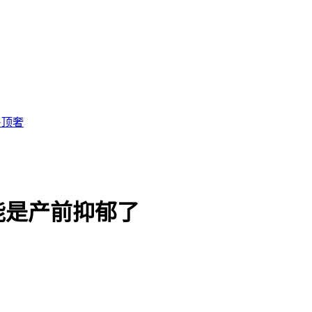
·顶奢
能是产前抑郁了