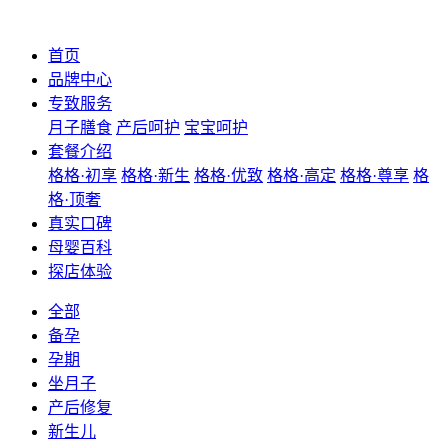
首页
品牌中心
专致服务
月子膳食
产后呵护
宝宝呵护
套餐介绍
格格·初享
格格·新生
格格·优致
格格·高定
格格·尊享
格
格·顶奢
真实口碑
母婴百科
探店体验
全部
备孕
孕期
坐月子
产后修复
新生儿