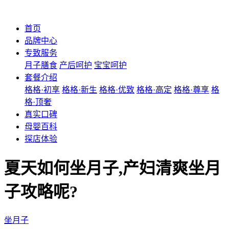
首页
品牌中心
专致服务
月子膳食
产后呵护
宝宝呵护
套餐介绍
格格·初享
格格·新生
格格·优致
格格·高定
格格·尊享
格
格·顶奢
真实口碑
母婴百科
探店体验
夏天如何坐月子,产妇清爽坐月
子攻略呢?
坐月子