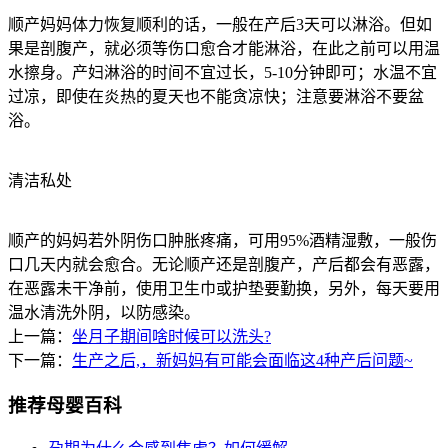
顺产妈妈体力恢复顺利的话，一般在产后3天可以淋浴。但如
果是剖腹产，就必须等伤口愈合才能淋浴，在此之前可以用温
水擦身。产妇淋浴的时间不宜过长，5-10分钟即可；水温不宜
过凉，即使在炎热的夏天也不能贪凉快；注意要淋浴不要盆
浴。
清洁私处
顺产的妈妈若外阴伤口肿胀疼痛，可用95%酒精湿敷，一般伤
口几天内就会愈合。无论顺产还是剖腹产，产后都会有恶露，
在恶露未干净前，使用卫生巾或护垫要勤换，另外，每天要用
温水清洗外阴，以防感染。
上一篇：
坐月子期间啥时候可以洗头?
下一篇：
生产之后,，新妈妈有可能会面临这4种产后问题~
推荐母婴百科