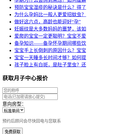
孕期为什么会感到焦虑？如何缓解
预防宝宝湿疹的秘诀是什么？得了
为什么孕妈比一般人更爱招蚊虫？
做好这六点，高龄也能迎好“孕”
妊娠纹是大多数妈妈的噩梦，该如
爱爬的宝宝一定更聪明？宝宝不爱
备孕知识——备孕怀孕期间哪些饮
宝宝手上长倒刺的原因什么？宝宝
宝宝一天睡多长时间才够？如何提
孩子脸上有白斑，是肚子里虫？还
获取月子中心报价
意向房型：
预约后顾问会尽快回电与您联系
免费获取