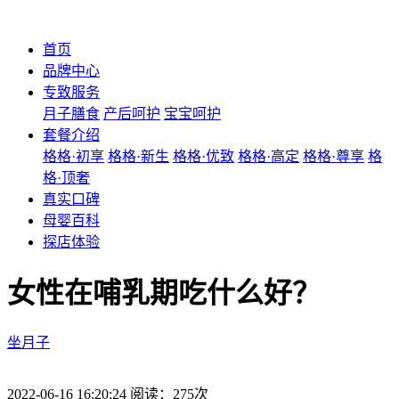
首页
品牌中心
专致服务
月子膳食
产后呵护
宝宝呵护
套餐介绍
格格·初享
格格·新生
格格·优致
格格·高定
格格·尊享
格
格·顶奢
真实口碑
母婴百科
探店体验
女性在哺乳期吃什么好？
坐月子
2022-06-16 16:20:24 阅读：275次