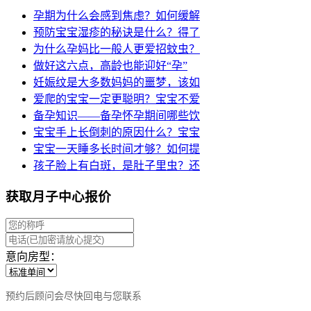
孕期为什么会感到焦虑？如何缓解
预防宝宝湿疹的秘诀是什么？得了
为什么孕妈比一般人更爱招蚊虫？
做好这六点，高龄也能迎好“孕”
妊娠纹是大多数妈妈的噩梦，该如
爱爬的宝宝一定更聪明？宝宝不爱
备孕知识——备孕怀孕期间哪些饮
宝宝手上长倒刺的原因什么？宝宝
宝宝一天睡多长时间才够？如何提
孩子脸上有白斑，是肚子里虫？还
获取月子中心报价
意向房型：
预约后顾问会尽快回电与您联系