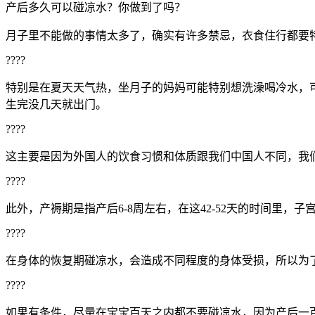
产后多久可以碰凉水？你做到了吗？
月子里不能做的事情太多了，确实有许多禁忌，衣食住行都要
????
特别是在夏天天气热，坐月子的妈妈可能特别想洗澡喝冷水，
生完没几天就出门。
????
这主要是因为外国人的饮食习惯和体质跟我们中国人不同，我
????
此外，产褥期是指产后6-8周左右，在这42-52天的时间里
????
在身体的恢复期碰凉水，会造成不同程度的身体受损，所以为
????
如果有条件，尽量在宝宝百天之内都不要碰凉水，因为产后一