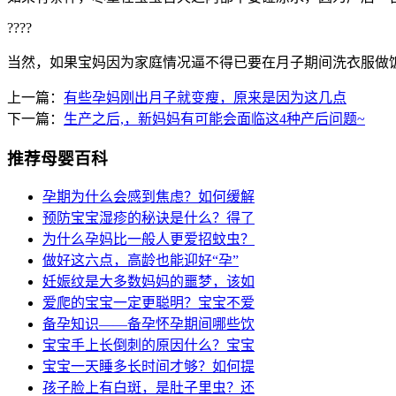
????
当然，如果宝妈因为家庭情况逼不得已要在月子期间洗衣服做
上一篇：
有些孕妈刚出月子就变瘦，原来是因为这几点
下一篇：
生产之后,，新妈妈有可能会面临这4种产后问题~
推荐母婴百科
孕期为什么会感到焦虑？如何缓解
预防宝宝湿疹的秘诀是什么？得了
为什么孕妈比一般人更爱招蚊虫？
做好这六点，高龄也能迎好“孕”
妊娠纹是大多数妈妈的噩梦，该如
爱爬的宝宝一定更聪明？宝宝不爱
备孕知识——备孕怀孕期间哪些饮
宝宝手上长倒刺的原因什么？宝宝
宝宝一天睡多长时间才够？如何提
孩子脸上有白斑，是肚子里虫？还