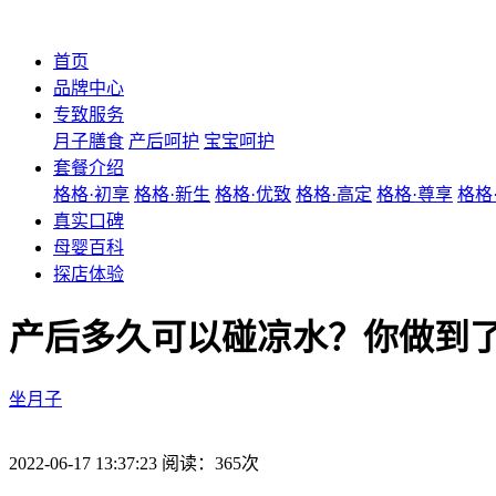
首页
品牌中心
专致服务
月子膳食
产后呵护
宝宝呵护
套餐介绍
格格·初享
格格·新生
格格·优致
格格·高定
格格·尊享
格格
真实口碑
母婴百科
探店体验
产后多久可以碰凉水？你做到
坐月子
2022-06-17 13:37:23 阅读：365次