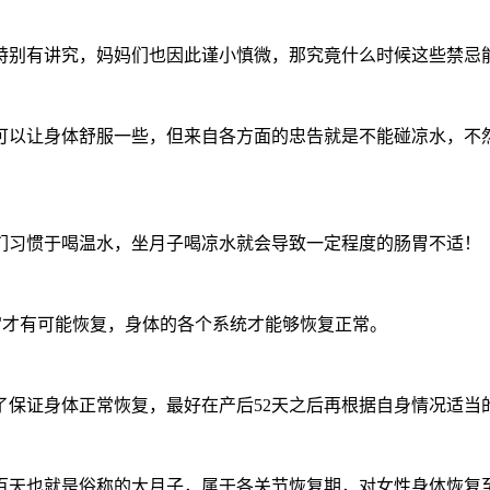
特别有讲究，妈妈们也因此谨小慎微，那究竟什么时候这些禁忌
可以让身体舒服一些，但来自各方面的忠告就是不能碰凉水，不
们习惯于喝温水，坐月子喝凉水就会导致一定程度的肠胃不适！
，子宫才有可能恢复，身体的各个系统才能够恢复正常。
了保证身体正常恢复，最好在产后52天之后再根据自身情况适当
百天也就是俗称的大月子，属于各关节恢复期，对女性身体恢复